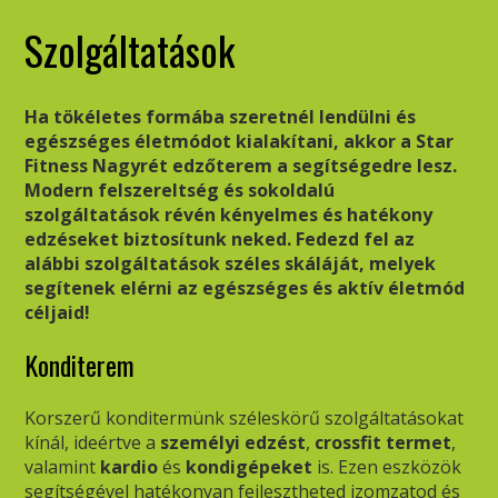
Szolgáltatások
Ha tökéletes formába szeretnél lendülni és
egészséges életmódot kialakítani, akkor a Star
Fitness Nagyrét edzőterem a segítségedre lesz.
Modern felszereltség és sokoldalú
szolgáltatások révén kényelmes és hatékony
edzéseket biztosítunk neked. Fedezd fel az
alábbi szolgáltatások széles skáláját, melyek
segítenek elérni az egészséges és aktív életmód
céljaid!
Konditerem
Korszerű konditermünk széleskörű szolgáltatásokat
kínál, ideértve a
személyi edzést
,
crossfit termet
,
valamint
kardio
és
kondigépeket
is. Ezen eszközök
segítségével hatékonyan fejlesztheted izomzatod és