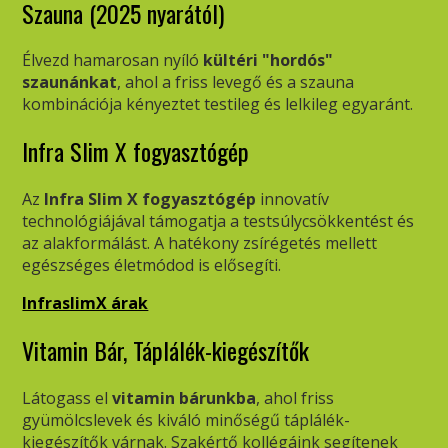
Szauna (2025 nyarától)
Élvezd hamarosan nyíló
kültéri "hordós"
szaunánkat
, ahol a friss levegő és a szauna
kombinációja kényeztet testileg és lelkileg egyaránt.
Infra Slim X fogyasztógép
Az
Infra Slim X fogyasztógép
innovatív
technológiájával támogatja a testsúlycsökkentést és
az alakformálást. A hatékony zsírégetés mellett
egészséges életmódod is elősegíti.
InfraslimX árak
Vitamin Bár, Táplálék-kiegészítők
Látogass el
vitamin bárunkba
, ahol friss
gyümölcslevek és kiváló minőségű táplálék-
kiegészítők várnak. Szakértő kollégáink segítenek