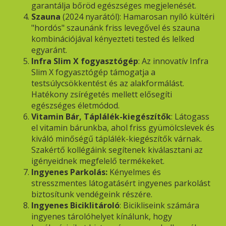
garantálja bőröd egészséges megjelenését.
Szauna
(2024 nyarától): Hamarosan nyíló kültéri
"hordós" szaunánk friss levegővel és szauna
kombinációjával kényezteti tested és lelked
egyaránt.
Infra Slim X fogyasztógép
: Az innovatív Infra
Slim X fogyasztógép támogatja a
testsúlycsökkentést és az alakformálást.
Hatékony zsírégetés mellett elősegíti
egészséges életmódod.
Vitamin Bár, Táplálék-kiegészítők
: Látogass
el vitamin bárunkba, ahol friss gyümölcslevek és
kiváló minőségű táplálék-kiegészítők várnak.
Szakértő kollégáink segítenek kiválasztani az
igényeidnek megfelelő termékeket.
Ingyenes Parkolás:
Kényelmes és
stresszmentes látogatásért ingyenes parkolást
biztosítunk vendégeink részére.
Ingyenes Biciklitároló
: Bicikliseink számára
ingyenes tárolóhelyet kínálunk, hogy