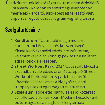
Új edzőtermünk lehetőséget nyújt minden érdeklődő
számára - korának és edzettségi állapotának
megfelelő - erősítő, állóképesség fejlesztő vagy
éppen zsírégető edzésprogram végrehajtására.
Szolgáltatásaink:
Konditerem
: Tapasztald meg a modern
konditerem kényelmét és korszerűségét!
Kiemelkedő személyi edzés, crossfit terem,
valamint kardio és kondigépek segít a kitűzött
edzési célok elérésében.
Street Workout Park
(2024 tavasztól): Élvezd a
szabadban való edzés örömét az épülő Street
Workout Parkunkban. A park területéről
közvetlen kijárat vezet a Nagyrétre, ahol
futópálya segíti egészséged és edzéseid.
Szolárium
: Tökéletes barnulás és jó közérzet
vár álló szoláriumunkban. Modern készülékünk
biztonságos és a megfelelő fényterápia